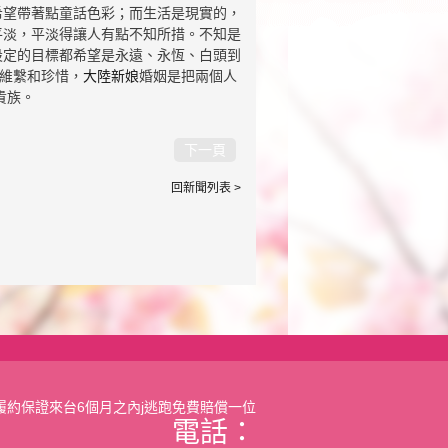
希望帶著點童話色彩；而生活是現實的，
平淡，平淡得讓人有點不知所措。不知是
設定的目標都希望是永遠、永恆、白頭到
的維繫和珍惜，
大陸新娘
婚姻是把兩個人
貴族。
下一頁
回新聞列表 >
履約保證來台6個月之內j逃跑免費賠償一位
電話：