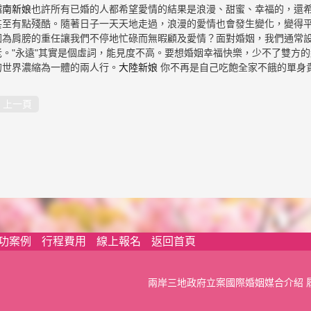
越南新娘
也許所有已婚的人都希望愛情的結果是浪漫、甜蜜、幸福的，還
甚至有點殘酷。隨著日子一天天地走過，浪漫的愛情也會發生變化，變得
因為肩膀的重任讓我們不停地忙碌而無暇顧及愛情？面對婚姻，我們通常
老。"永遠"其實是個虛詞，能見度不高。要想婚姻幸福快樂，少不了雙方
的世界濃縮為一體的兩人行。
大陸新娘
你不再是自己吃飽全家不餓的單身
上一頁
功案例
行程費用
線上報名
返回首頁
兩岸三地政府立案國際婚姻媒合介紹 