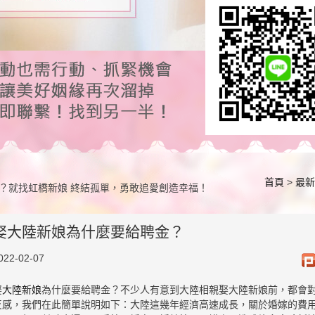
首頁
>
最新
？就找虹橋新娘 終結孤單，勇敢追愛創造幸福！
娶大陸新娘為什麼要給聘金？
022-02-07
娶
大陸新娘
為什麼要給聘金？不少人有意到大陸相親娶大陸新娘前，都會
反感，我們在此簡單說明如下：大陸這幾年經濟高速成長，關於婚嫁的費