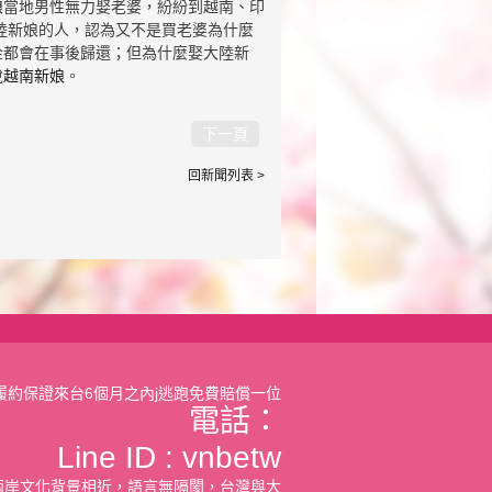
娘
當地男性無力娶老婆，紛紛到越南、印
陸新娘的人，認為又不是買老婆為什麼
金都會在事後歸還；但為什麼娶大陸新
悅
越南新娘
。
下一頁
回新聞列表 >
履約保證來台6個月之內j逃跑免費賠償一位
電話：
Line ID :
vnbetw
兩岸文化背景相近，語言無隔閡，台灣與大