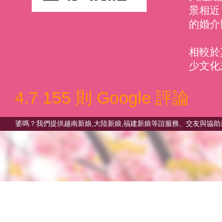
景相近
的婚介
相較於
少文化
4.7
155 則 Google 評論
我們提供越南新娘,大陸新娘,福建新娘等誼服務、交友與協助來台、兩岸