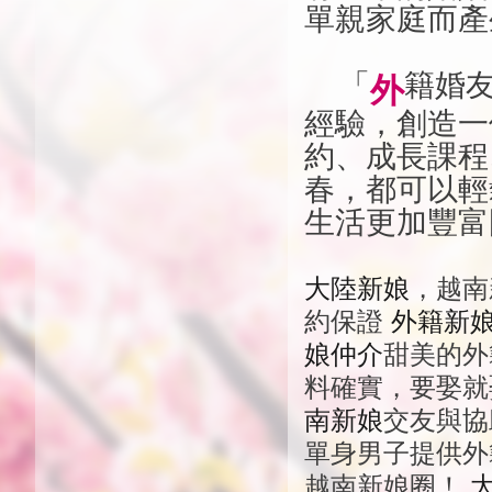
單親家庭而產
「
籍婚
外
經驗，創造一
約、成長課程
春，都可以輕
生活更加豐富
大陸新娘
，越南
約保證
外籍新
娘仲介
甜美的外
料確實，要娶就
南新娘
交友與協
單身男子提供
越南新娘圈！