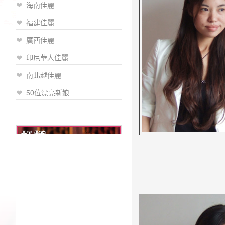
海南佳麗
福建佳麗
廣西佳麗
印尼華人佳麗
南北越佳麗
50位漂亮新娘