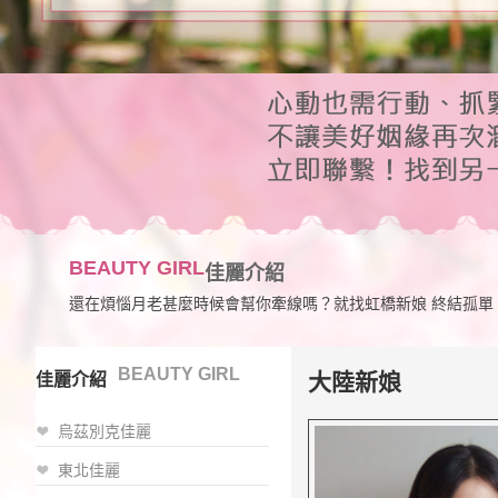
BEAUTY GIRL
佳麗介紹
還在煩惱月老甚麼時候會幫你牽線嗎？就找虹橋新娘 終結孤單
BEAUTY GIRL
大陸新娘
佳麗介紹
烏茲別克佳麗
東北佳麗