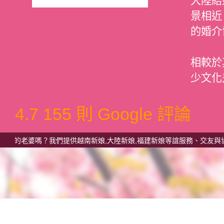
大陸結
景相近
的婚介
相較於
少文化
4.7
155 則 Google 評論
婆嗎？我們提供越南新娘,大陸新娘,福建新娘等誼服務、交友與協助來台