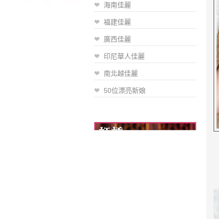
海南佳麗
福建佳麗
廣西佳麗
印尼華人佳麗
南北越佳麗
50位漂亮新娘