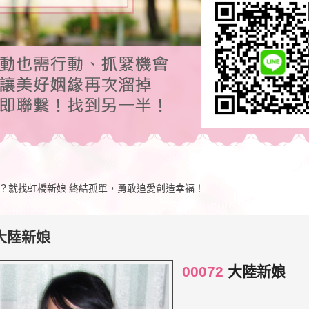
？就找虹橋新娘 終結孤單，勇敢追愛創造幸福！
大陸新娘
00072
大陸新娘