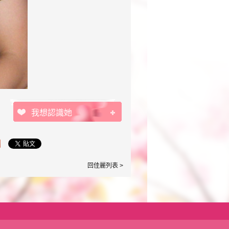
我想認識她
回佳麗列表 >