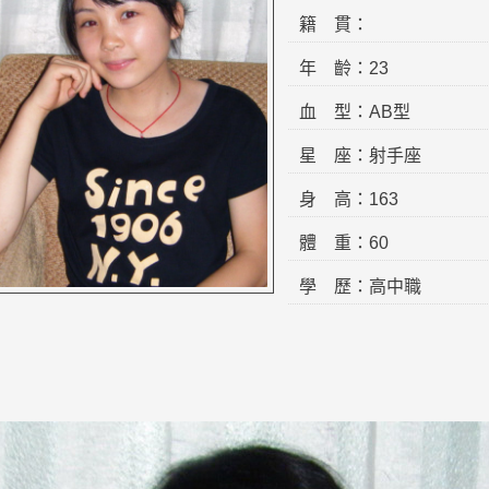
籍 貫：
年 齡：23
血 型：AB型
星 座：射手座
身 高：163
體 重：60
學 歷：高中職