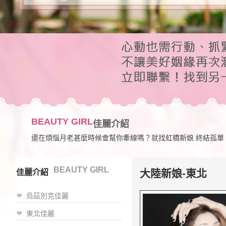
BEAUTY GIRL
佳麗介紹
還在煩惱月老甚麼時候會幫你牽線嗎？就找虹橋新娘 終結孤單
BEAUTY GIRL
大陸新娘-東北
佳麗介紹
烏茲別克佳麗
東北佳麗