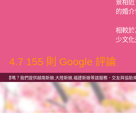
景相近
的婚介
相較於
少文化
4.7
155 則 Google 評論
？我們提供越南新娘,大陸新娘,福建新娘等誼服務、交友與協助來台、兩