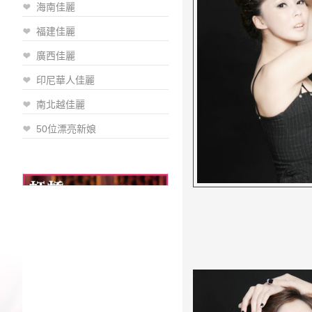
海南佳麗
福建佳麗
廣西佳麗
印尼華人佳麗
南北越佳麗
50位漂亮新娘