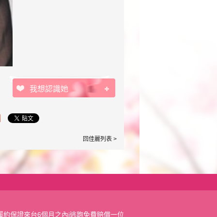
我想認識她
回佳麗列表 >
履約保證來台6個月之內j逃跑免費賠償一位