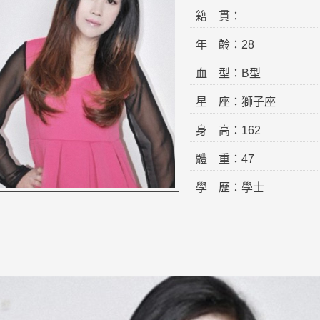
籍 貫：
年 齡：28
血 型：B型
星 座：獅子座
身 高：162
體 重：47
學 歷：學士