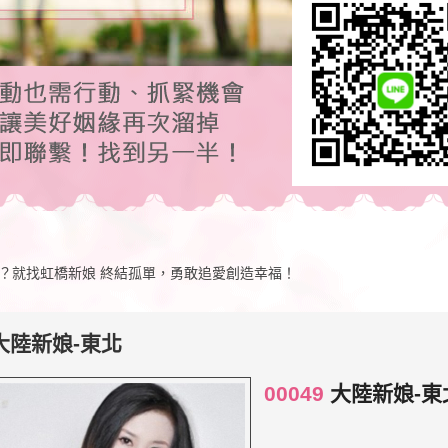
？就找虹橋新娘 終結孤單，勇敢追愛創造幸福！
大陸新娘-東北
00049
大陸新娘-東