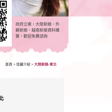
政府立案，大陸新娘、外
籍新娘、越南新娘資料確
實，歡迎免費諮詢
首頁
>
佳麗介紹
>
大陸新娘-東北
北