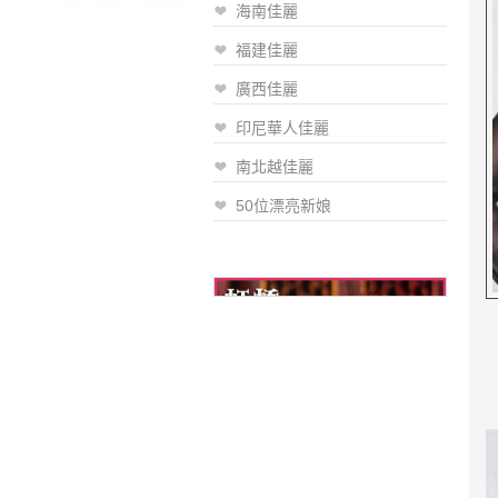
海南佳麗
福建佳麗
廣西佳麗
印尼華人佳麗
南北越佳麗
50位漂亮新娘