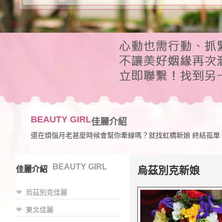
BEAUTY GIRL
佳麗介紹
還在煩惱月老甚麼時候會幫你牽線嗎？就找虹橋新娘 終結孤單
BEAUTY GIRL
烏茲別克新娘
佳麗介紹
烏茲別克佳麗
東北佳麗