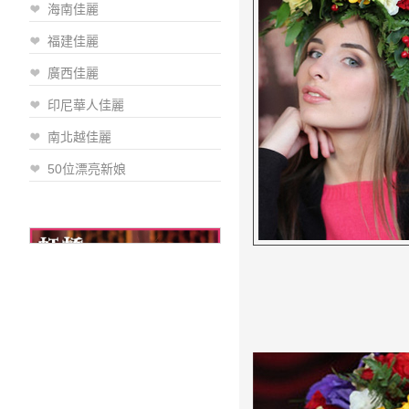
海南佳麗
福建佳麗
廣西佳麗
印尼華人佳麗
南北越佳麗
50位漂亮新娘