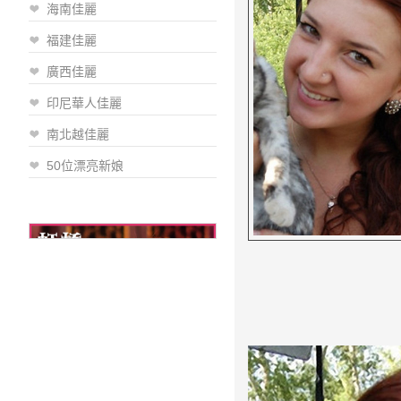
海南佳麗
福建佳麗
廣西佳麗
印尼華人佳麗
南北越佳麗
50位漂亮新娘