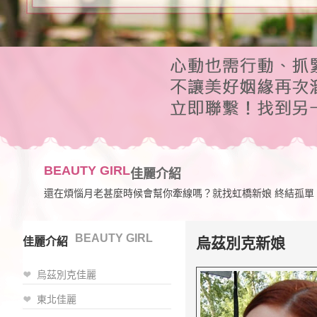
BEAUTY GIRL
佳麗介紹
還在煩惱月老甚麼時候會幫你牽線嗎？就找虹橋新娘 終結孤單
BEAUTY GIRL
烏茲別克新娘
佳麗介紹
烏茲別克佳麗
東北佳麗