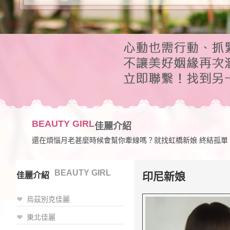
BEAUTY GIRL
佳麗介紹
還在煩惱月老甚麼時候會幫你牽線嗎？就找虹橋新娘 終結孤單
BEAUTY GIRL
印尼新娘
佳麗介紹
烏茲別克佳麗
東北佳麗