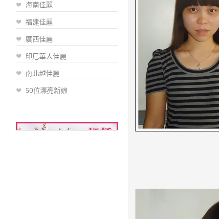
海南佳麗
福建佳麗
廣西佳麗
印尼華人佳麗
南北越佳麗
50位漂亮新娘