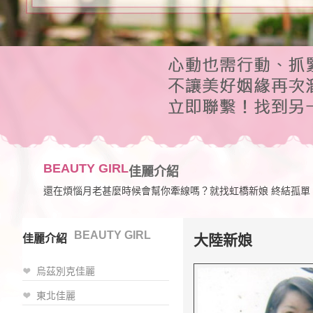
BEAUTY GIRL
佳麗介紹
還在煩惱月老甚麼時候會幫你牽線嗎？就找虹橋新娘 終結孤單
BEAUTY GIRL
大陸新娘
佳麗介紹
烏茲別克佳麗
東北佳麗