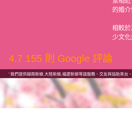
景相近
的婚介
相較於
少文化
4.7
155 則 Google 評論
們提供越南新娘,大陸新娘,福建新娘等誼服務、交友與協助來台、兩岸結