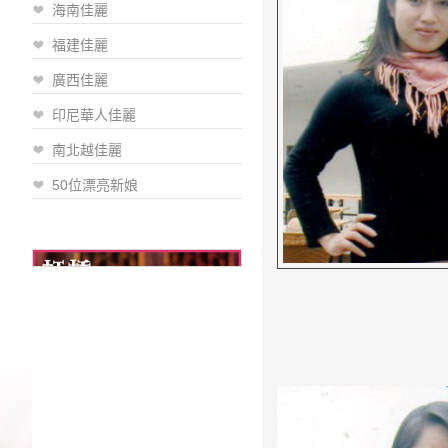
海南佳麗
福建佳麗
廣西佳麗
印尼華人佳麗
南北越佳麗
50位漂亮新娘