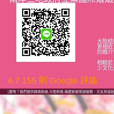
大陸結
景相近
的婚介
相較於
少文化
4.7
155 則 Google 評論
嗎？我們提供越南新娘,大陸新娘,福建新娘等誼服務、交友與協助來台