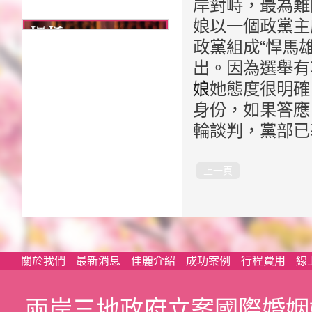
岸對峙，最為難
娘以一個政黨主
政黨組成“悍馬
出。因為選舉有
娘
她態度很明確
身份，如果答應
輪談判，黨部已
上一頁
關於我們
最新消息
佳麗介紹
成功案例
行程費用
線
兩岸三地政府立案國際婚姻