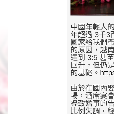
中國年輕人的
年超過 3千
國家給我們
的原因，越
達到 3:5 甚
回升，但仍
的基礎。
http
由於在國內
場，酒席宴
導致婚事的
比例失調，