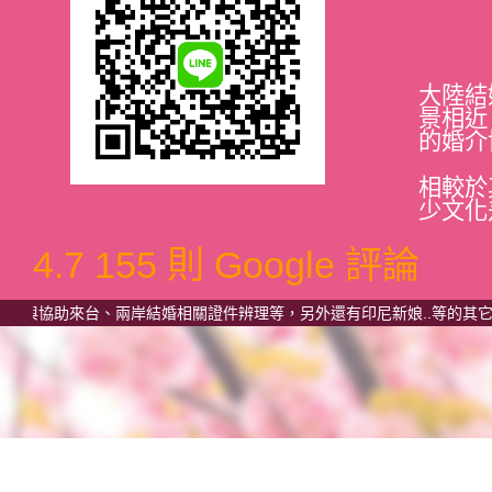
大陸結
景相近
的婚介
相較於
少文化
4.7
155 則 Google 評論
協助來台、兩岸結婚相關證件辨理等，另外還有印尼新娘..等的其它國家