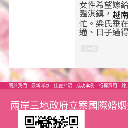
女性希望嫁
臨淇鎮，
越
忙。梁氏垂在
通、日子過得
上一頁
關於我們
最新消息
佳麗介紹
成功案例
行程費用
線
兩岸三地政府立案國際婚姻