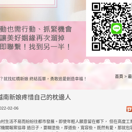
首頁
>
最
？就找虹橋新娘 終結孤單，勇敢追愛創造幸福！
越南新娘疼惜自己的枕邊人
022-02-06
漁村生活不易而紛紛往都市發展。即使年輕人願意留在鄉下， 但在高度工業
察機關報案協尋 過日子，要糊塗些，厚道些，寬容些。既然有愛，那就包容