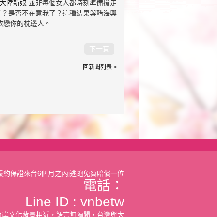
大陸新娘
並非每個女人都時刻準備搶走
了？是否不在意我了？這種結果與醋海興
依戀你的枕邊人。
下一頁
回新聞列表 >
履約保證來台6個月之內j逃跑免費賠償一位
電話：
Line ID :
vnbetw
兩岸文化背景相近，語言無隔閡，台灣與大