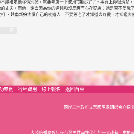
你不能確定他移情別戀，就要考慮一下使用"鈍感力"了。事實上你很清楚，
你的丈夫，而他一定會因為你的遲鈍和沒反應而心存疑慮：她是否不愛我
波相 ，
越南新娘
疼惜自己的枕邊人，不要等老了才知道去疼愛，才知道去
上一頁
功案例
行程費用
線上報名
返回首頁
兩岸三地政府立案國際婚姻媒合介紹 
大陸結婚是近年來台灣男性尋找伴侶的一大趨勢。由於