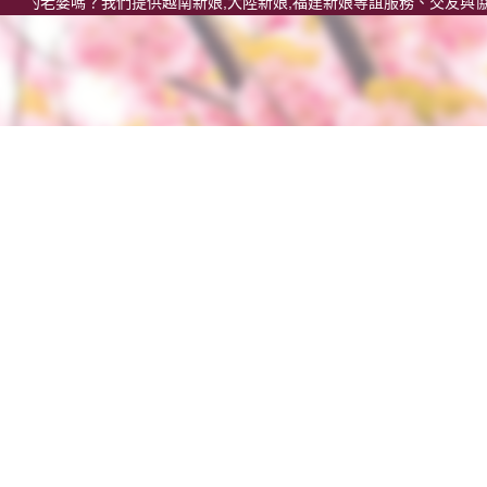
老婆嗎？我們提供越南新娘,大陸新娘,福建新娘等誼服務、交友與協助來