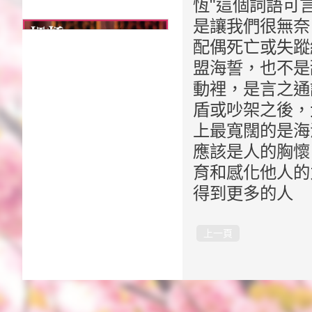
恆"這個詞語可
是讓我們很無奈
配偶死亡或失蹤
盟海誓，也不是
動裡，是言之通
盾或吵架之後，
上最寬闊的是海
應該是人的胸懷
育和感化他人的
得到更多的人
上一頁