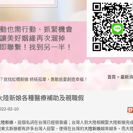
首頁
>
最新消
？就找虹橋新娘 終結孤單，勇敢追愛創造幸福！
大陸新娘各種醫療補助及親職假
022-02-10
大陸新娘
，這個名詞在台灣已經很普遍；台灣人到大陸相親娶大陸新娘完
到東北新娘都有許多台灣人迎娶，使得在台灣的
大陸新娘
越來越多。而大