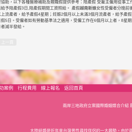
要協助，以下各種醫療補助及親職假提供參考：陪產假 受雇主僱用從事工
應給予陪產假3日,陪產假期間工資照給。 產假
越南新娘
女性受僱者分娩前
以上流產者，給予產假4星期；妊娠2個月以上未滿3個月流產者，給予產假
產假5日。受僱者如有勞動基準法之適用，受僱工作在6個月以上者，8星期
月者減半發給。
上一頁
功案例
行程費用
線上報名
返回首頁
兩岸三地政府立案國際婚姻媒合介紹 
大陸結婚是近年來台灣男性尋找伴侶的一大趨勢。由於